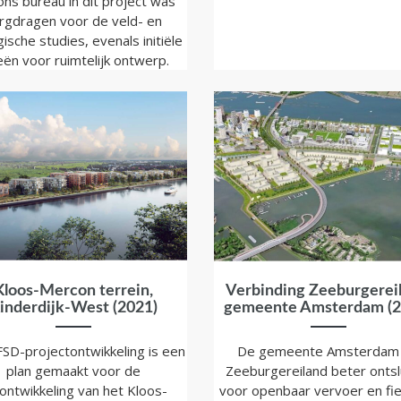
ons bureau in dit project was
rgdragen voor de veld- en
ische studies, evenals initiële
eën voor ruimtelijk ontwerp.
Kloos-Mercon terrein,
Verbinding Zeeburgereil
inderdijk-West (2021)
gemeente Amsterdam (2
SD-projectontwikkeling is een
De gemeente Amsterdam 
plan gemaakt voor de
Zeeburgereiland beter ontsl
ontwikkeling van het Kloos-
voor openbaar vervoer en fie