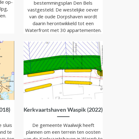
de op-
bestemmingsplan Den Bels
lpg,
vastgesteld. De westelijke oever
en.
van de oude Dorpshaven wordt
daarin herontwikkeld tot een
Waterfront met 30 appartementen.
018)
Kerkvaartshaven Waspik (2022)
 sluis
De gemeente Waalwijk heeft
nd te
plannen om een terrein ten oosten
uis ten
van de Kerkvaartshaven in Waspik te