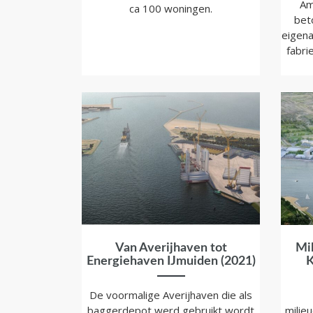
Am
ca 100 woningen.
bet
eigena
fabri
Van Averijhaven tot
Mi
Energiehaven IJmuiden (2021)
K
De voormalige Averijhaven die als
baggerdepot werd gebruikt wordt
milie