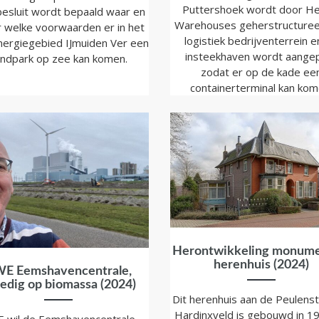
Puttershoek wordt door He
besluit wordt bepaald waar en
Warehouses geherstructuree
 welke voorwaarden er in het
logistiek bedrijventerrein e
ergiegebied IJmuiden Ver een
insteekhaven wordt aange
ndpark op zee kan komen.
zodat er op de kade ee
containerterminal kan kom
Herontwikkeling monume
herenhuis (2024)
E Eemshavencentrale,
ledig op biomassa (2024)
Dit herenhuis aan de Peulenst
Hardinxveld is gebouwd in 1