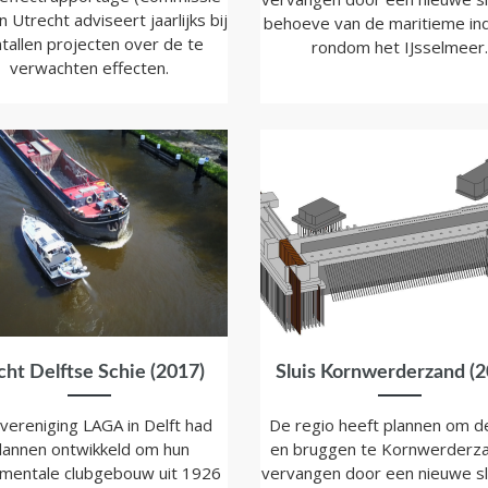
n Utrecht adviseert jaarlijks bij
behoeve van de maritieme ind
ntallen projecten over de te
rondom het IJsselmeer.
verwachten effecten.
ht Delftse Schie (2017)
Sluis Kornwerderzand (2
vereniging LAGA in Delft had
De regio heeft plannen om de
lannen ontwikkeld om hun
en bruggen te Kornwerderza
entale clubgebouw uit 1926
vervangen door een nieuwe sl