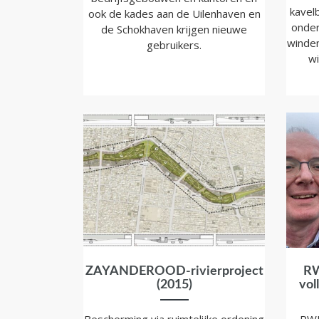
kavel
ook de kades aan de Uilenhaven en
onder
de Schokhaven krijgen nieuwe
winden
gebruikers.
wi
ZAYANDEROOD-rivierproject
RW
(2015)
vol