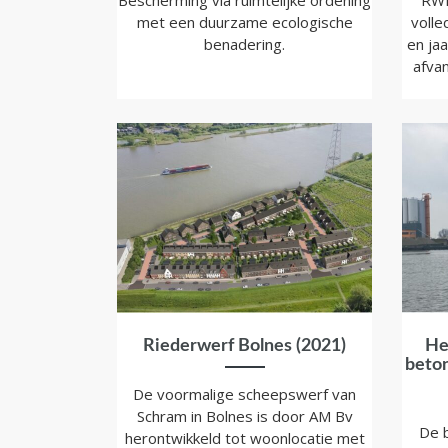
Bescherming via ruimtelijke ordening
RWE
met een duurzame ecologische
volle
benadering.
en jaa
afva
Riederwerf Bolnes (2021)
He
beton
De voormalige scheepswerf van
Schram in Bolnes is door AM Bv
De 
herontwikkeld tot woonlocatie met