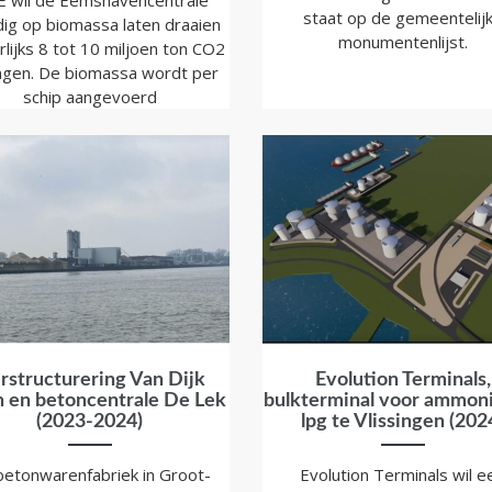
 wil de Eemshavencentrale
staat op de gemeentelij
dig op biomassa laten draaien
monumentenlijst.
rlijks 8 tot 10 miljoen ton CO2
ngen. De biomassa wordt per
schip aangevoerd
rstructurering Van Dijk
Evolution Terminals,
 en betoncentrale De Lek
bulkterminal voor ammon
(2023-2024)
lpg te Vlissingen (202
betonwarenfabriek in Groot-
Evolution Terminals wil e