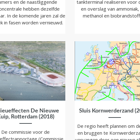
mers en de naastliggende
tankterminal realiseren voor 
oncentrale hebben dezelfde
en overslag van ammoniak, 
ar. In de komende jaren zal de
methanol en biobrandstoff
ek in fasen worden vernieuwd.
lieueffecten De Nieuwe
Sluis Kornwerderzand (2
uip, Rotterdam (2018)
De regio heeft plannen om de
De commissie voor de
en bruggen te Kornwerderza
ueffectrapportage (Commissie
vervangen door een nieuwe sl