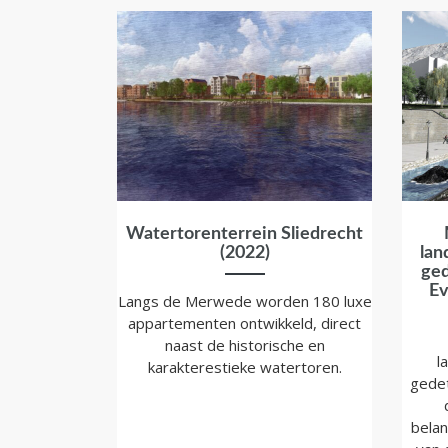
Watertorenterrein Sliedrecht
(2022)
lan
ged
Ev
Langs de Merwede worden 180 luxe
appartementen ontwikkeld, direct
naast de historische en
l
karakterestieke watertoren.
gedet
belan