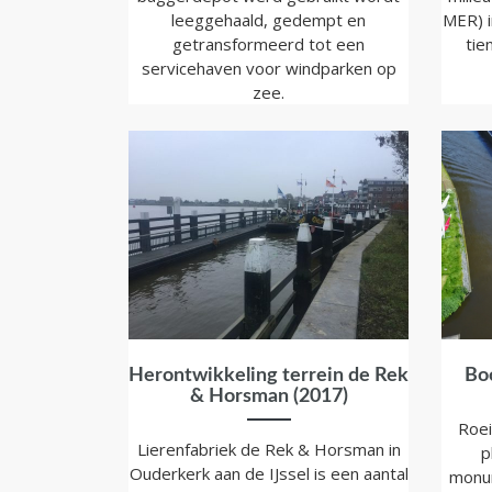
leeggehaald, gedempt en
MER) i
getransformeerd tot een
tie
servicehaven voor windparken op
zee.
Herontwikkeling terrein de Rek
Boc
& Horsman (2017)
Roei
Lierenfabriek de Rek & Horsman in
p
Ouderkerk aan de IJssel is een aantal
monum