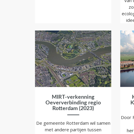
van 
zo
ecolog
ide
MIRT-verkenning
Oeververbinding regio
K
Rotterdam (2023)
Door F
De gemeente Rotterdam wil samen
met andere partijen tussen
her