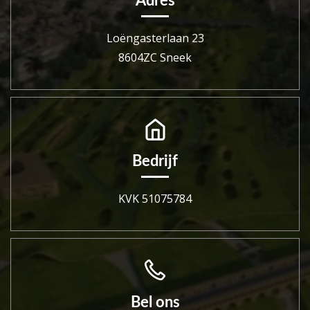
Adres
Loëngasterlaan 23
8604ZC Sneek
Bedrijf
KVK 51075784
Bel ons