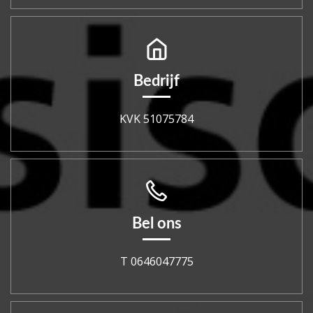
Bedrijf
KVK 51075784
Bel ons
T 0646047775