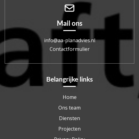
Mail ons
info@aa-planadvies.nl
Contactformulier
Belangrijke links
Home
Ons team
Diensten
Projecten