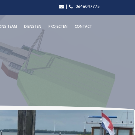
|
0646047775
ONS TEAM
DIENSTEN
PROJECTEN
CONTACT