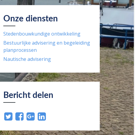
Onze diensten
Stedenbouwkundige ontwikkeling
Bestuurlijke advisering en begeleiding
planprocessen
Nautische advisering
Bericht delen