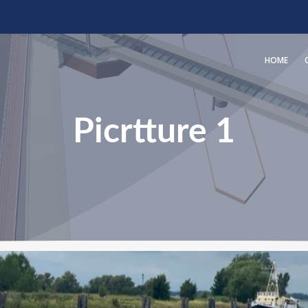
HOME
Picrtture 1