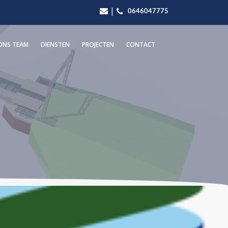
|
0646047775
ONS TEAM
DIENSTEN
PROJECTEN
CONTACT