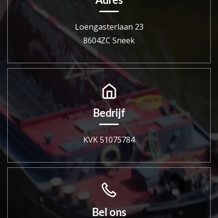
Adres
Loëngasterlaan 23
8604ZC Sneek
Bedrijf
KVK 51075784
Bel ons